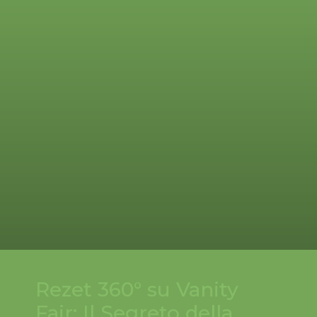
Rezet 360° su Vanity
Fair: Il Segreto della