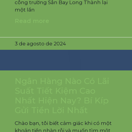
công trường Sân Bay Long Thành lại
một lần
Read more
3 de agosto de 2024
Ngân Hàng Nào Có Lãi
Suất Tiết Kiệm Cao
Nhất Hiện Nay? Bí Kíp
Gửi Tiền Lời Nhất
Chào bạn, tôi biết cảm giác khi có một
khoản tiền nhàn rỗi và muốn tìm một