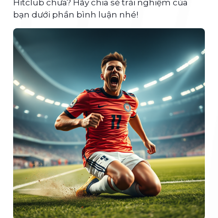
Hitclub chưa? Hãy chia sẻ trải nghiệm của
bạn dưới phần bình luận nhé!