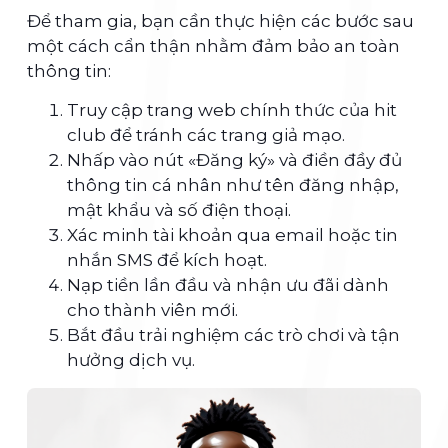
Để tham gia, bạn cần thực hiện các bước sau
một cách cẩn thận nhằm đảm bảo an toàn
thông tin:
Truy cập trang web chính thức của hit
club để tránh các trang giả mạo.
Nhấp vào nút «Đăng ký» và điền đầy đủ
thông tin cá nhân như tên đăng nhập,
mật khẩu và số điện thoại.
Xác minh tài khoản qua email hoặc tin
nhắn SMS để kích hoạt.
Nạp tiền lần đầu và nhận ưu đãi dành
cho thành viên mới.
Bắt đầu trải nghiệm các trò chơi và tận
hưởng dịch vụ.