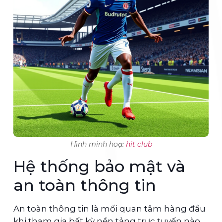
Hình minh hoạ:
hit club
Hệ thống bảo mật và
an toàn thông tin
An toàn thông tin là mối quan tâm hàng đầu
khi tham gia bất kỳ nền tảng trực tuyến nào.