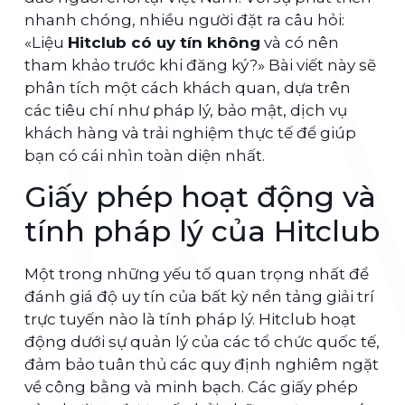
nhanh chóng, nhiều người đặt ra câu hỏi:
«Liệu
Hitclub có uy tín không
và có nên
tham khảo trước khi đăng ký?» Bài viết này sẽ
phân tích một cách khách quan, dựa trên
các tiêu chí như pháp lý, bảo mật, dịch vụ
khách hàng và trải nghiệm thực tế để giúp
bạn có cái nhìn toàn diện nhất.
Giấy phép hoạt động và
tính pháp lý của Hitclub
Một trong những yếu tố quan trọng nhất để
đánh giá độ uy tín của bất kỳ nền tảng giải trí
trực tuyến nào là tính pháp lý. Hitclub hoạt
động dưới sự quản lý của các tổ chức quốc tế,
đảm bảo tuân thủ các quy định nghiêm ngặt
về công bằng và minh bạch. Các giấy phép