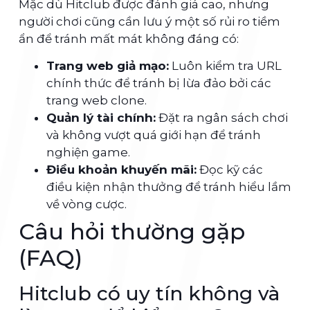
Mặc dù Hitclub được đánh giá cao, nhưng
người chơi cũng cần lưu ý một số rủi ro tiềm
ẩn để tránh mất mát không đáng có:
Trang web giả mạo:
Luôn kiểm tra URL
chính thức để tránh bị lừa đảo bởi các
trang web clone.
Quản lý tài chính:
Đặt ra ngân sách chơi
và không vượt quá giới hạn để tránh
nghiện game.
Điều khoản khuyến mãi:
Đọc kỹ các
điều kiện nhận thưởng để tránh hiểu lầm
về vòng cược.
Câu hỏi thường gặp
(FAQ)
Hitclub có uy tín không và