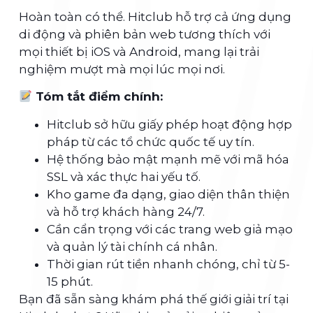
Hoàn toàn có thể. Hitclub hỗ trợ cả ứng dụng
di động và phiên bản web tương thích với
mọi thiết bị iOS và Android, mang lại trải
nghiệm mượt mà mọi lúc mọi nơi.
Tóm tắt điểm chính:
Hitclub sở hữu giấy phép hoạt động hợp
pháp từ các tổ chức quốc tế uy tín.
Hệ thống bảo mật mạnh mẽ với mã hóa
SSL và xác thực hai yếu tố.
Kho game đa dạng, giao diện thân thiện
và hỗ trợ khách hàng 24/7.
Cần cẩn trọng với các trang web giả mạo
và quản lý tài chính cá nhân.
Thời gian rút tiền nhanh chóng, chỉ từ 5-
15 phút.
Bạn đã sẵn sàng khám phá thế giới giải trí tại