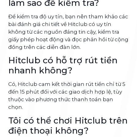
làm sao để kiểm tra?
Để kiểm tra độ uy tín, bạn nên tham khảo các
bài đánh giá chi tiết về Hitclub có uy tín
không từ các nguồn đáng tin cậy, kiểm tra
giấy phép hoạt động và đọc phản hồi từ cộng
đồng trên các diễn đàn lớn.
Hitclub có hỗ trợ rút tiền
nhanh không?
Có, Hitclub cam kết thời gian rút tiền chỉ từ 5
đến 15 phút đối với các giao dịch hợp lệ, tùy
thuộc vào phương thức thanh toán bạn
chọn.
Tôi có thể chơi Hitclub trên
điện thoại không?