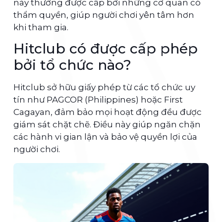
này thường được cấp bởi những cơ quan có
thẩm quyền, giúp người chơi yên tâm hơn
khi tham gia.
Hitclub có được cấp phép
bởi tổ chức nào?
Hitclub sở hữu giấy phép từ các tổ chức uy
tín như PAGCOR (Philippines) hoặc First
Cagayan, đảm bảo mọi hoạt động đều được
giám sát chặt chẽ. Điều này giúp ngăn chặn
các hành vi gian lận và bảo vệ quyền lợi của
người chơi.