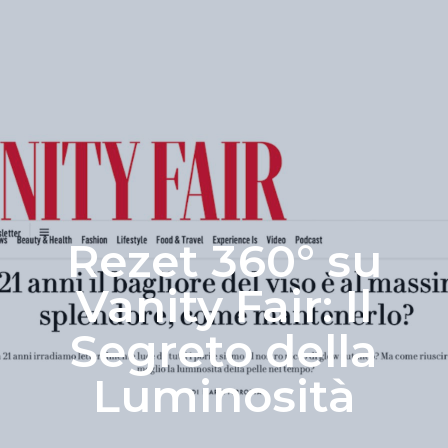
CONTACT US
Rezet 360° su
Vanity Fair: Il
Segreto della
Luminosità