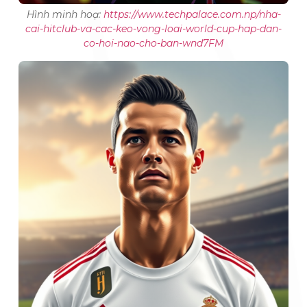
Hình minh hoạ:
https://www.techpalace.com.np/nha-
cai-hitclub-va-cac-keo-vong-loai-world-cup-hap-dan-
co-hoi-nao-cho-ban-wnd7FM