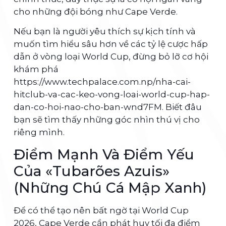
cho những đội bóng như Cape Verde.
Nếu bạn là người yêu thích sự kịch tính và
muốn tìm hiểu sâu hơn về các tỷ lệ cược hấp
dẫn ở vòng loại World Cup, đừng bỏ lỡ cơ hội
khám phá
https://www.techpalace.com.np/nha-cai-
hitclub-va-cac-keo-vong-loai-world-cup-hap-
dan-co-hoi-nao-cho-ban-wnd7FM. Biết đâu
bạn sẽ tìm thấy những góc nhìn thú vị cho
riêng mình.
Điểm Mạnh Và Điểm Yếu
Của «Tubarões Azuis»
(Những Chú Cá Mập Xanh)
Để có thể tạo nên bất ngờ tại World Cup
2026, Cape Verde cần phát huy tối đa điểm