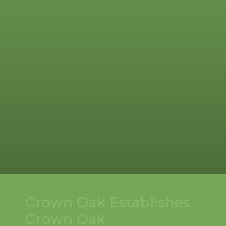
Crown Oak Establishes
Crown Oak