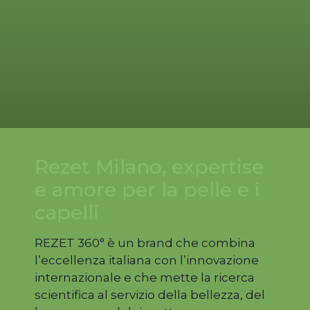
Rezet Milano, expertise
e amore per la pelle e i
capelli
REZET 360° è un brand che combina
l’eccellenza italiana con l’innovazione
internazionale e che mette la ricerca
scientifica al servizio della bellezza, del