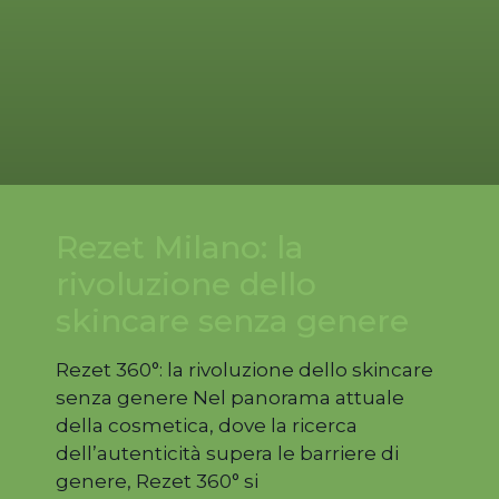
Rezet Milano: la
rivoluzione dello
skincare senza genere
Rezet 360°: la rivoluzione dello skincare
senza genere Nel panorama attuale
della cosmetica, dove la ricerca
dell’autenticità supera le barriere di
genere, Rezet 360° si