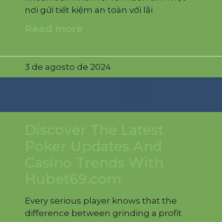
nơi gửi tiết kiệm an toàn với lãi
Read more
3 de agosto de 2024
Discover The Latest
Poker Updates And
Casino Trends With
Hubet69.com
Every serious player knows that the
difference between grinding a profit