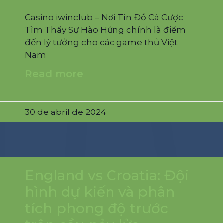
Casino iwinclub – Nơi Tín Đồ Cá Cược
Tìm Thấy Sự Hào Hứng chính là điểm
đến lý tưởng cho các game thủ Việt
Nam
Read more
30 de abril de 2024
England vs Croatia: Đội
hình dự kiến và phân
tích phong độ trước