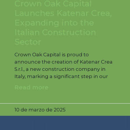
Crown Oak Capital
Launches Katenar Crea,
Expanding into the
Italian Construction
Sector
Crown Oak Capital is proud to
announce the creation of Katenar Crea
S.r.l., a new construction company in
Italy, marking a significant step in our
Read more
10 de marzo de 2025