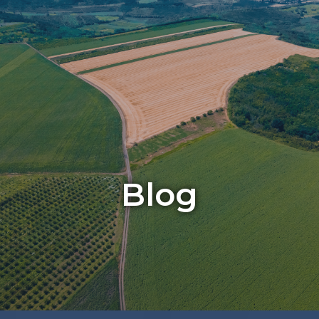
CONTACT US
Blog