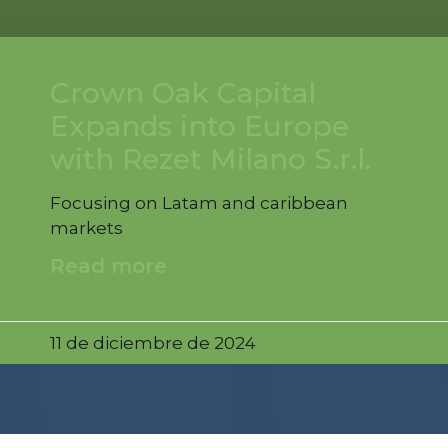
Crown Oak Capital
Expands into Europe
with Rezet Milano S.r.l.
Focusing on Latam and caribbean
markets
Read more
11 de diciembre de 2024